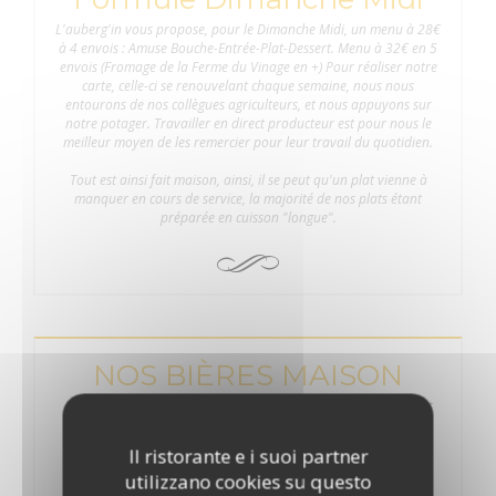
L'auberg'in vous propose, pour le Dimanche Midi, un menu à 28€
à 4 envois : Amuse Bouche-Entrée-Plat-Dessert. Menu à 32€ en 5
envois (Fromage de la Ferme du Vinage en +) Pour réaliser notre
carte, celle-ci se renouvelant chaque semaine, nous nous
entourons de nos collègues agriculteurs, et nous appuyons sur
notre potager. Travailler en direct producteur est pour nous le
meilleur moyen de les remercier pour leur travail du quotidien.
Tout est ainsi fait maison, ainsi, il se peut qu'un plat vienne à
manquer en cours de service, la majorité de nos plats étant
préparée en cuisson "longue".
NOS BIÈRES MAISON
Nous brassons et commercialisons nos propres bières, en 75 et
33cl - La Blonde : 6.4° - La Botte Secrète (Saison au foin) : 5.5°
Il ristorante e i suoi partner
utilizzano cookies su questo