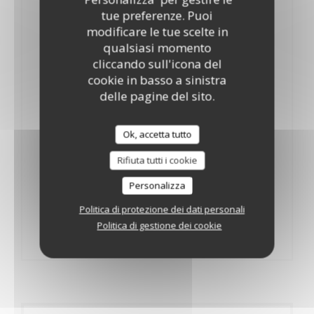
tue preferenze. Puoi
modificare le tue scelte in
qualsiasi momento
Bière Saison "Botte Secrète"
cliccando sull'icona del
2,90 EUR
5,50 EUR
cookie in basso a sinistra
33cl
75cl
delle pagine del sito.
Bière Saison "Botte Secrète"
Ok, accetta tutto
30,00 EUR
6x75cl
Rifiuta tutti i cookie
Carton de 6x75cl
Personalizza
Bière Saison "Botte Secrète"
Politica di protezione dei dati personali
30,00 EUR
Politica di gestione dei cookie
12x33cl
12x33cl