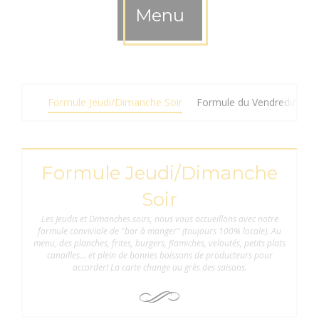
Menu
Formule Jeudi/Dimanche Soir
Formule du Vendredi/Same
Formule Jeudi/Dimanche
Soir
Les Jeudis et Dimanches soirs, nous vous accueillons avec notre
formule conviviale de "bar à manger" (toujours 100% locale). Au
menu, des planches, frites, burgers, flamiches, veloutés, petits plats
canailles... et plein de bonnes boissons de producteurs pour
accorder! La carte change au grès des saisons.