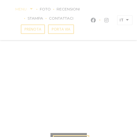
Personalizzazione delle tue scelte sui cookie
MENU
FOTO
RECENSIONI
STAMPA
CONTATTACI
IT
Facebook ((apre un
Instagram ((a
PRENOTA
PORTA VIA