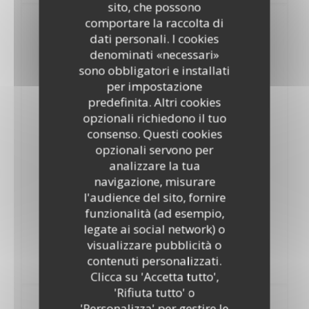
sito, che possono
comportare la raccolta di
Bière Blonde L'Aubeerg'in
dati personali. I cookies
denominati «necessari»
sono obbligatori e installati
Bière Blonde L'aubeerg'in
per impostazione
5,50 EUR
2,90 EUR
predefinita. Altri cookies
75cl
33cl
opzionali richiedono il tuo
consenso. Questi cookies
Bière Blonde L'Aubeerg'in
opzionali servono per
30,00 EUR
analizzare la tua
6x75cl
navigazione, misurare
Carton de 6x75cl
l'audience del sito, fornire
funzionalità (ad esempio,
Bière Blonde L'Aubeerg'in
legate ai social network) o
30,00 EUR
visualizzare pubblicità o
12x33cl
contenuti personalizzati.
12x33cl
Clicca su 'Accetta tutto',
'Rifiuta tutto' o
Bière Saison "Botte Secrète"
'Personalizza' per gestire le