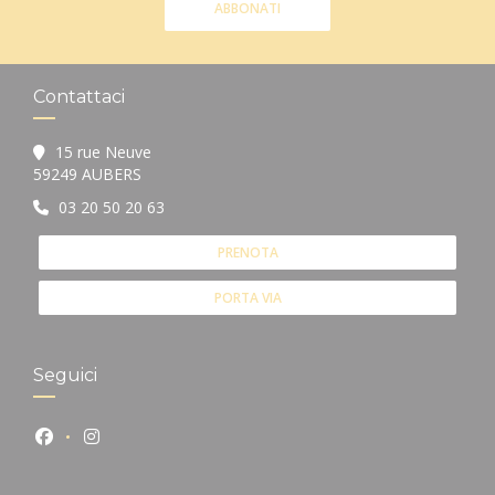
ABBONATI
Contattaci
15 rue Neuve
((apre una nuova finestra))
59249 AUBERS
03 20 50 20 63
PRENOTA
PORTA VIA
Seguici
Facebook ((apre una nuova finestra))
Instagram ((apre una nuova finestra))