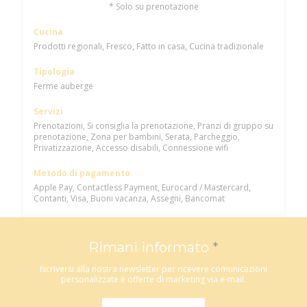
* Solo su prenotazione
Cucina
Prodotti regionali, Fresco, Fatto in casa, Cucina tradizionale
Tipologia
Ferme auberge
Servizi
Prenotazioni, Si consiglia la prenotazione, Pranzi di gruppo su
prenotazione, Zona per bambini, Serata, Parcheggio,
Privatizzazione, Accesso disabili, Connessione wifi
Metodo di pagamento
Apple Pay, Contactless Payment, Eurocard / Mastercard,
Contanti, Visa, Buoni vacanza, Assegni, Bancomat
Rimani informato
*
Iscriversi alla nostra newsletter per ricevere comunicazioni
personalizzate e offerte di marketing via e-mail.