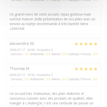
Un grand merci de votre accueil, repas goûteux mais
surtout maison ,belle présentation de vos plats avec un
service au top!!je recommande À très bientôt Mme
LEMOINE
alexandre
W
2026-07-17
- 20:00 - Invitados 2
Servicio
:
5
/5
Ambiente
:
5
/5
Menú
:
5
/5
Calidad / Precio
:
5
/5
Thomas
M
2026-07-17
- 19:30 - Invitados 5
Servicio
:
5
/5
Ambiente
:
5
/5
Menú
:
5
/5
Calidad / Precio
:
5
/5
Un accueil très chaleureux, des plats élaborés et
savoureux cuisinés avec des produits de qualités. Aller
manger à L'Auberg'in, c'est une certitude de passer un