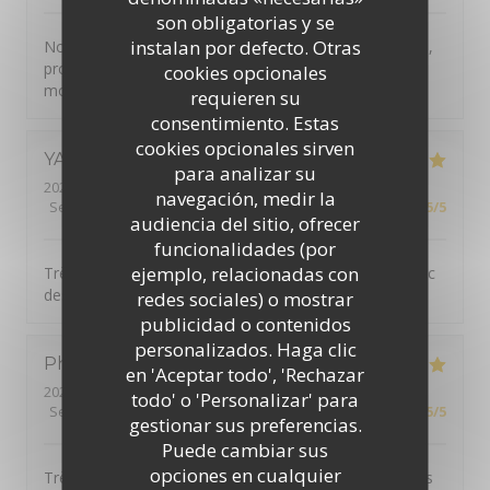
son obligatorias y se
instalan por defecto. Otras
Nous avons passé un agréable moment, super accueil,
produits de qualités. Je recommande, merci pour ce
cookies opcionales
moment.
requieren su
consentimiento. Estas
cookies opcionales sirven
YANN
G
para analizar su
2026-07-30
- 19:30 - Invitados 2
navegación, medir la
Servicio
:
5
/5
Ambiente
:
5
/5
Menú
:
5
/5
Calidad / Precio
:
5
/5
audiencia del sitio, ofrecer
funcionalidades (por
ejemplo, relacionadas con
Très belle découverte. Bon accueil. Plats originaux avec
des produits locaux.
redes sociales) o mostrar
publicidad o contenidos
personalizados. Haga clic
Philippe
B
en 'Aceptar todo', 'Rechazar
2026-07-26
- 12:45 - Invitados 2
todo' o 'Personalizar' para
Servicio
:
5
/5
Ambiente
:
5
/5
Menú
:
5
/5
Calidad / Precio
:
5
/5
gestionar sus preferencias.
Puede cambiar sus
opciones en cualquier
Très bon restaurant de type auberge avec des produits