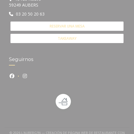
((abre en una nueva ventana))
59249 AUBERS
03 20 50 20 63
RESERVAR UNA MESA
TAKEAWAY
Seguirnos
Facebook ((abre en una nueva ventana))
Instagram ((abre en una nueva ventana))
© 2026 L'AUBERG'IN — CREACIÓN DE PÁGINA WEB DE RESTAURANTE CON