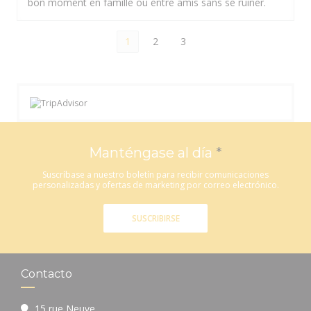
bon moment en famille ou entre amis sans se ruiner.
1
2
3
Manténgase al día
*
Suscríbase a nuestro boletín para recibir comunicaciones
personalizadas y ofertas de marketing por correo electrónico.
SUSCRIBIRSE
Contacto
15 rue Neuve