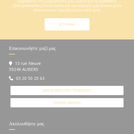
Εγγραφείτε στο ενημερωτικό μας δελτίο για να λαμβάνετε
εξατομικευμένες επικοινωνίες και προσφορές μάρκετινγκ μέσω
ηλεκτρονικού ταχυδρομείου από εμάς.
ΕΓΓΡΑΦΉ
Επικοινωνήστε μαζί μας
15 rue Neuve
((ανοίγει σε νέο παράθυρο))
59249 AUBERS
03 20 50 20 63
ΚΆΝΤΕ ΚΡΆΤΗΣΗ ΤΡΑΠΕΖΙΟΎ
ΠΑΊΡΝΩ ΜΑΚΡΙΆ
Ακολουθήστε μας