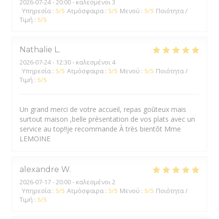
2026-07-24
- 20:00 - καλεσμένοι 3
Υπηρεσία
:
5
/5
Ατμόσφαιρα
:
5
/5
Μενού
:
5
/5
Ποιότητα /
Τιμή
:
5
/5
Nathalie
L
2026-07-24
- 12:30 - καλεσμένοι 4
Υπηρεσία
:
5
/5
Ατμόσφαιρα
:
5
/5
Μενού
:
5
/5
Ποιότητα /
Τιμή
:
5
/5
Un grand merci de votre accueil, repas goûteux mais
surtout maison ,belle présentation de vos plats avec un
service au top!!je recommande À très bientôt Mme
LEMOINE
alexandre
W
2026-07-17
- 20:00 - καλεσμένοι 2
Υπηρεσία
:
5
/5
Ατμόσφαιρα
:
5
/5
Μενού
:
5
/5
Ποιότητα /
Τιμή
:
5
/5