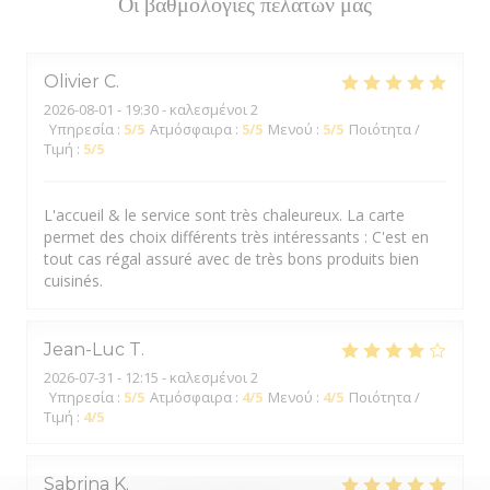
Οι βαθμολογίες πελατών μας
Olivier
C
2026-08-01
- 19:30 - καλεσμένοι 2
Υπηρεσία
:
5
/5
Ατμόσφαιρα
:
5
/5
Μενού
:
5
/5
Ποιότητα /
Τιμή
:
5
/5
L'accueil & le service sont très chaleureux. La carte
permet des choix différents très intéressants : C'est en
tout cas régal assuré avec de très bons produits bien
cuisinés.
Jean-Luc
T
2026-07-31
- 12:15 - καλεσμένοι 2
Υπηρεσία
:
5
/5
Ατμόσφαιρα
:
4
/5
Μενού
:
4
/5
Ποιότητα /
Τιμή
:
4
/5
Sabrina
K