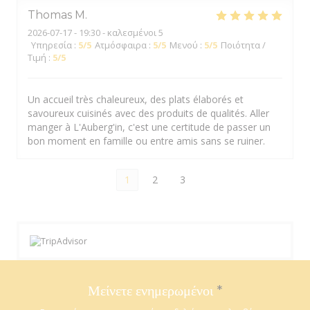
Thomas
M
2026-07-17
- 19:30 - καλεσμένοι 5
Υπηρεσία
:
5
/5
Ατμόσφαιρα
:
5
/5
Μενού
:
5
/5
Ποιότητα /
Τιμή
:
5
/5
Un accueil très chaleureux, des plats élaborés et
savoureux cuisinés avec des produits de qualités. Aller
manger à L'Auberg'in, c'est une certitude de passer un
bon moment en famille ou entre amis sans se ruiner.
1
2
3
Μείνετε ενημερωμένοι
*