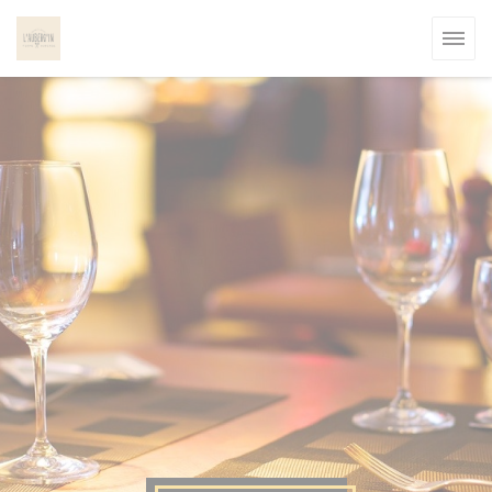
Πίνακας διαχείρισης "Μπισκότων" (Cookies)