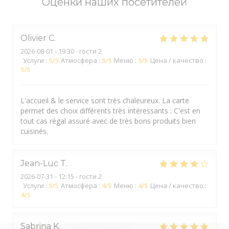
Оценки наших посетителей
Olivier
C
2026-08-01
- 19:30 - гости 2
Услуги
:
5
/5
Атмосфера
:
5
/5
Меню
:
5
/5
Цена / качество
:
5
/5
L'accueil & le service sont très chaleureux. La carte
permet des choix différents très intéressants : C'est en
tout cas régal assuré avec de très bons produits bien
cuisinés.
Jean-Luc
T
2026-07-31
- 12:15 - гости 2
Услуги
:
5
/5
Атмосфера
:
4
/5
Меню
:
4
/5
Цена / качество
:
4
/5
Sabrina
K