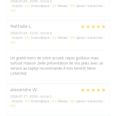
2026-07-24
- 20:00 - гости 3
Услуги
:
5
/5
Атмосфера
:
5
/5
Меню
:
5
/5
Цена / качество
:
5
/5
Nathalie
L
2026-07-24
- 12:30 - гости 4
Услуги
:
5
/5
Атмосфера
:
5
/5
Меню
:
5
/5
Цена / качество
:
5
/5
Un grand merci de votre accueil, repas goûteux mais
surtout maison ,belle présentation de vos plats avec un
service au top!!je recommande À très bientôt Mme
LEMOINE
alexandre
W
2026-07-17
- 20:00 - гости 2
Услуги
:
5
/5
Атмосфера
:
5
/5
Меню
:
5
/5
Цена / качество
:
5
/5