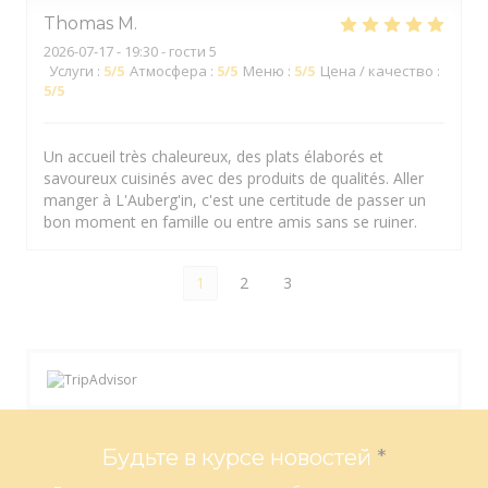
Thomas
M
2026-07-17
- 19:30 - гости 5
Услуги
:
5
/5
Атмосфера
:
5
/5
Меню
:
5
/5
Цена / качество
:
5
/5
Un accueil très chaleureux, des plats élaborés et
savoureux cuisinés avec des produits de qualités. Aller
manger à L'Auberg'in, c'est une certitude de passer un
bon moment en famille ou entre amis sans se ruiner.
1
2
3
Будьте в курсе новостей
*