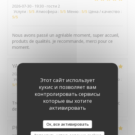
2026-07-30
- 19:30 - гости 2
Услуги
:
5
/5
Атмосфера
:
5
/5
Меню
:
5
/5
Цена / качество
:
5
/5
Nous avons passé un agréable moment, super accueil,
produits de qualités. Je recommande, merci pour ce
moment.
YANN
G
2026-07-30
- 19:30 - гости 2
Услуги
:
5
/5
Атмосфера
Этот сайт использует
:
5
/5
Меню
:
5
/5
Цена / качество
:
5
/5
кукис и позволяет вам
контролировать сервисы
которые вы хотите
Très belle découverte. Bon accueil. Plats originaux avec
активировать
des produits locaux.
Ок, все активировать
Philippe
B