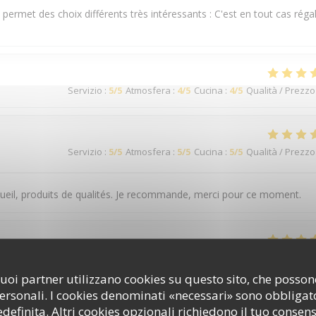
e permet des choix différents très intéressants : C'est en tout cas réga
Servizio
:
5
/5
Atmosfera
:
4
/5
Cucina
:
4
/5
Qualità / Prezzo
Servizio
:
5
/5
Atmosfera
:
5
/5
Cucina
:
5
/5
Qualità / Prezzo
eil, produits de qualités. Je recommande, merci pour ce moment.
Servizio
:
5
/5
Atmosfera
:
5
/5
Cucina
:
5
/5
Qualità / Prezzo
i suoi partner utilizzano cookies su questo sito, che poss
personali. I cookies denominati «necessari» sono obbligator
 avec des produits locaux.
efinita. Altri cookies opzionali richiedono il tuo consen