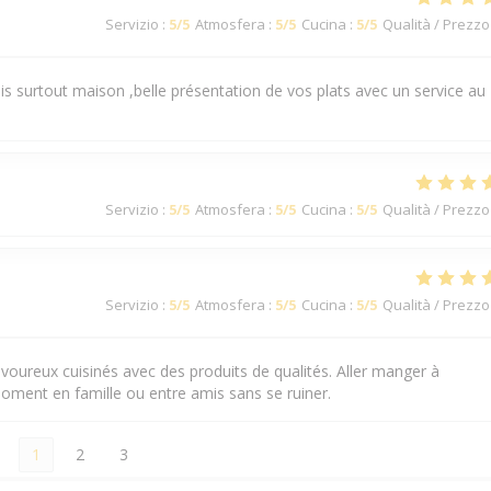
Servizio
:
5
/5
Atmosfera
:
5
/5
Cucina
:
5
/5
Qualità / Prezzo
s surtout maison ,belle présentation de vos plats avec un service au
Servizio
:
5
/5
Atmosfera
:
5
/5
Cucina
:
5
/5
Qualità / Prezzo
Servizio
:
5
/5
Atmosfera
:
5
/5
Cucina
:
5
/5
Qualità / Prezzo
avoureux cuisinés avec des produits de qualités. Aller manger à
moment en famille ou entre amis sans se ruiner.
1
2
3