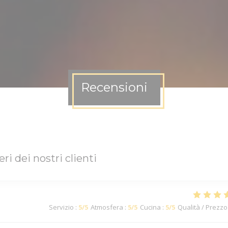
Recensioni
eri dei nostri clienti
Servizio
:
5
/5
Atmosfera
:
5
/5
Cucina
:
5
/5
Qualità / Prezzo