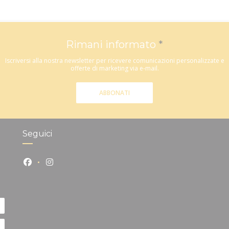
Rimani informato
*
Iscriversi alla nostra newsletter per ricevere comunicazioni personalizzate e
offerte di marketing via e-mail.
ABBONATI
Seguici
Facebook ((apre una nuova finestra))
Instagram ((apre una nuova finestra))