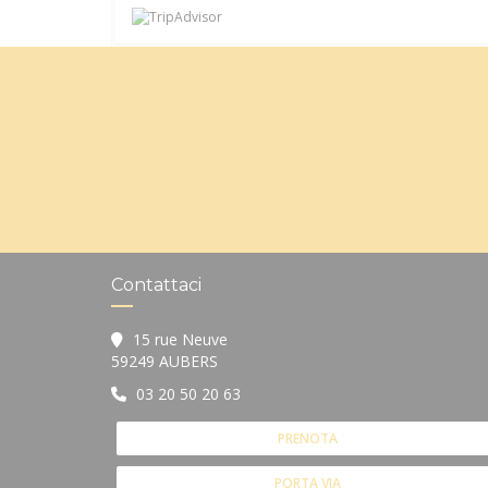
Contattaci
15 rue Neuve
((apre una nuova finestra))
59249 AUBERS
03 20 50 20 63
PRENOTA
PORTA VIA