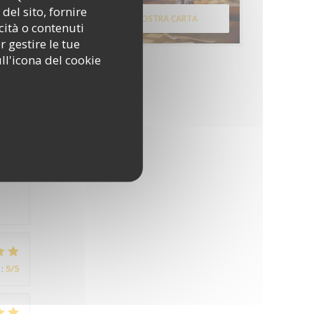
del sito, fornire
SCOPRI LA NOSTRA CARTA
cità o contenuti
r gestire le tue
:
5
/5
ll'icona del cookie
:
4
/5
:
5
/5