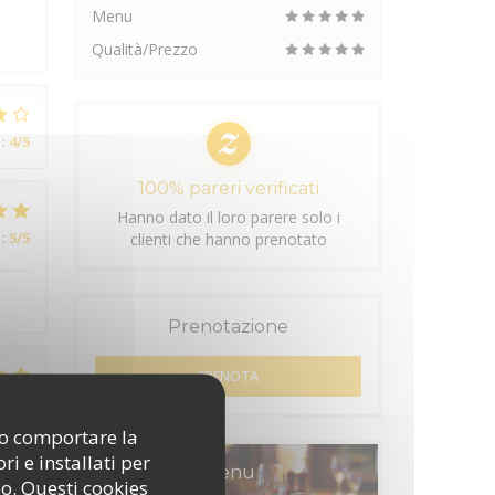
Menu
l
Qualità/Prezzo
:
4
/5
100% pareri verificati
Hanno dato il loro parere solo i
:
5
/5
clienti che hanno prenotato
Prenotazione
PRENOTA
:
5
/5
ono comportare la
i e installati per
Menu
so. Questi cookies