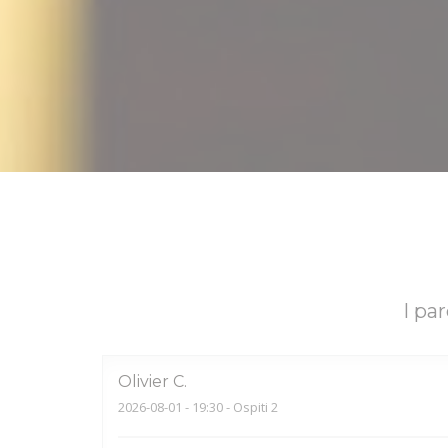
I par
Olivier
C
2026-08-01
- 19:30 - Ospiti 2