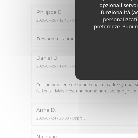
opzionali servon
funzionalità (a
Philippe
B
personalizzati.
2026-07-26
- 12:45 - Ospiti 2
preferenze. Puoi m
Très bon restaurant de type auberge avec des prod
Daniel
D
2026-07-25
- 19:45 - Ospiti 2
Cuisine brasserie de bonne qualité, cadre sympa, s
l'attente. Mais c'est une bonne adresse, que je conse
Anne
D
2026-07-24
- 20:00 - Ospiti 3
Nathalie
L