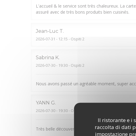
L'accueil & le service sont très chaleureux. La cart
assuré avec de très bons produits bien cuisinés.
Jean-Luc
T
2026-07-31
- 12:15 - Ospiti 2
Sabrina
K
2026-07-30
- 19:30 - Ospiti 2
Nous avons passé un agréable moment, super accu
YANN
G
2026-07-30
- 19:30 - Ospiti 2
Il ristorante e 
raccolta di dati 
Très belle découverte. Bon accueil. Plats originaux
impostazione pred