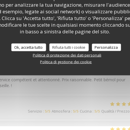
o per analizzare la tua navigazione, misurare l'audience 
d esempio, legate ai social network) o visualizzare pubbli
 Clicca su 'Accetta tutto', 'Rifiuta tutto' o 'Personalizza' pe
Servizio
:
5
/5
Atmosfera
:
5
/5
Cucina
:
5
/5
Qualità / Prezzo
odificare le tue scelte in qualsiasi momento cliccando su
in basso a sinistra delle pagine del sito.
uits locaux.
Ok, accetta tutto
Rifiuta tutti i cookie
Personalizza
Politica di protezione dei dati personali
Politica di gestione dei cookie
Servizio
:
5
/5
Atmosfera
:
4
/5
Cucina
:
4
/5
Qualità / Prezzo
ervice compétent et attentionné. Prix raisonnable. Petit bémol pour
ille. !
Servizio
:
5
/5
Atmosfera
:
5
/5
Cucina
:
5
/5
Qualità / Prezzo