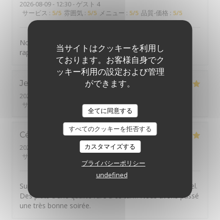
2026-08-09
- 12:30 - ゲスト 4
サービス
:
5
/5
雰囲気
:
5
/5
メニュー
:
5
/5
品質-価格
:
5
/5
Nous ne sommes jamais déçus de ce restaurent au
当サイトはクッキーを利用し
rapport qualité/prix/service imbattable !
ております。お客様自身でク
ッキー利用の設定および管理
ができます。
Jeanne
A
2026-08-06
- 20:30 - ゲスト 2
サービス
:
5
/5
雰囲気
:
5
/5
メニュー
:
5
/5
品質-価格
:
5
/5
全てに同意する
すべてのクッキーを拒否する
Cédric
C
カスタマイズする
2026-08-08
- 20:30 - ゲスト 2
サービス
:
5
/5
雰囲気
:
5
/5
メニュー
:
5
/5
品質-価格
:
5
/5
プライバシーポリシー
undefined
Super resto! Personnel chaleureux et très professionnel.
Des plats d'une qualité rare à ce tarif. Nous avons passé
une très bonne soirée.