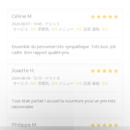
Céline
M
2026-08-07
- 19:45 - ゲスト 5
サービス
:
5
/5
雰囲気
:
5
/5
メニュー
:
5
/5
品質-価格
:
5
/5
Ensemble du personnel très sympathique. Très bon. Joli
cadre. Bon rapport qualité-prix.
Josette
H
2026-08-09
- 12:15 - ゲスト 8
サービス
:
5
/5
雰囲気
:
5
/5
メニュー
:
5
/5
品質-価格
:
5
/5
Tout était parfait l accueil la nourriture pour un prix très
raisonnable
Philippe
M