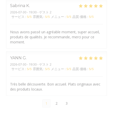
Sabrina
K
2026-07-30
- 19:30 - ゲスト 2
サービス
:
5
/5
雰囲気
:
5
/5
メニュー
:
5
/5
品質-価格
:
5
/5
Nous avons passé un agréable moment, super accueil,
produits de qualités. Je recommande, merci pour ce
moment.
YANN
G
2026-07-30
- 19:30 - ゲスト 2
サービス
:
5
/5
雰囲気
:
5
/5
メニュー
:
5
/5
品質-価格
:
5
/5
Très belle découverte. Bon accueil. Plats originaux avec
des produits locaux.
1
2
3