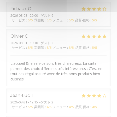
Fichaux
G
2026-08-08
- 20:00 - ゲスト 6
サービス
:
5
/5
雰囲気
:
5
/5
メニュー
:
5
/5
品質-価格
:
5
/5
Olivier
C
2026-08-01
- 19:30 - ゲスト 2
サービス
:
5
/5
雰囲気
:
5
/5
メニュー
:
5
/5
品質-価格
:
5
/5
L'accueil & le service sont très chaleureux. La carte
permet des choix différents très intéressants : C'est en
tout cas régal assuré avec de très bons produits bien
cuisinés.
Jean-Luc
T
2026-07-31
- 12:15 - ゲスト 2
サービス
:
5
/5
雰囲気
:
4
/5
メニュー
:
4
/5
品質-価格
:
4
/5