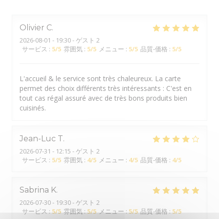
Olivier
C
2026-08-01
- 19:30 - ゲスト 2
サービス
:
5
/5
雰囲気
:
5
/5
メニュー
:
5
/5
品質-価格
:
5
/5
L'accueil & le service sont très chaleureux. La carte
permet des choix différents très intéressants : C'est en
tout cas régal assuré avec de très bons produits bien
cuisinés.
Jean-Luc
T
2026-07-31
- 12:15 - ゲスト 2
サービス
:
5
/5
雰囲気
:
4
/5
メニュー
:
4
/5
品質-価格
:
4
/5
Sabrina
K
2026-07-30
- 19:30 - ゲスト 2
サービス
:
5
/5
雰囲気
:
5
/5
メニュー
:
5
/5
品質-価格
:
5
/5