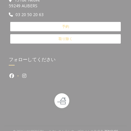
((新しいウィンドウで開きます))
59249 AUBERS
03 20 50 20 63
予約
取り除く
フォローしてください
Facebook ((新しいウィンドウで開きます))
Instagram ((新しいウィンドウで開きます))
((新し