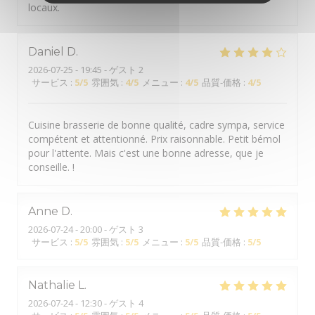
locaux.
Daniel
D
2026-07-25
- 19:45 - ゲスト 2
サービス
:
5
/5
雰囲気
:
4
/5
メニュー
:
4
/5
品質-価格
:
4
/5
Cuisine brasserie de bonne qualité, cadre sympa, service
compétent et attentionné. Prix raisonnable. Petit bémol
pour l'attente. Mais c'est une bonne adresse, que je
conseille. !
Anne
D
2026-07-24
- 20:00 - ゲスト 3
サービス
:
5
/5
雰囲気
:
5
/5
メニュー
:
5
/5
品質-価格
:
5
/5
Nathalie
L
2026-07-24
- 12:30 - ゲスト 4