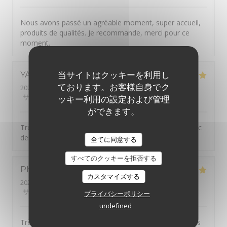
Nous avons passé un agréable moment, super accueil,
produits de qualités. Je recommande, merci pour ce
moment.
当サイトはクッキーを利用し
YANN
G
ております。お客様自身でク
2026-07-30
- 19:30 - ゲスト 2
サービス
:
5
/5
雰囲気
:
5
/5
メニュー
:
5
/5
品質-価格
:
5
/5
ッキー利用の設定および管理
ができます。
Très belle découverte. Bon accueil. Plats originaux avec
des produits locaux.
全てに同意する
すべてのクッキーを拒否する
Philippe
B
カスタマイズする
2026-07-26
- 12:45 - ゲスト 2
サービス
:
5
/5
雰囲気
:
5
/5
メニュー
:
5
/5
品質-価格
:
5
/5
プライバシーポリシー
undefined
Très bon restaurant de type auberge avec des produits