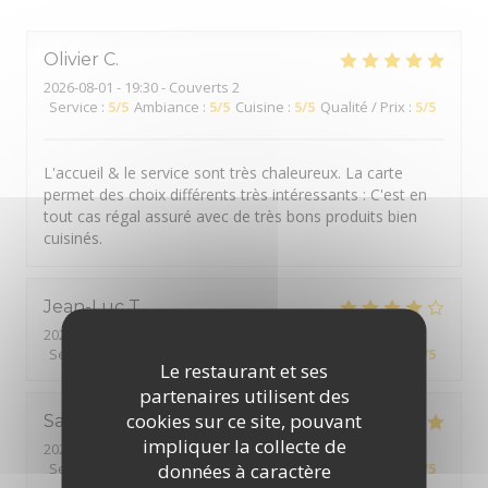
Olivier
C
2026-08-01
- 19:30 - Couverts 2
Service
:
5
/5
Ambiance
:
5
/5
Cuisine
:
5
/5
Qualité / Prix
:
5
/5
L'accueil & le service sont très chaleureux. La carte
permet des choix différents très intéressants : C'est en
tout cas régal assuré avec de très bons produits bien
cuisinés.
Jean-Luc
T
2026-07-31
- 12:15 - Couverts 2
Service
:
5
/5
Ambiance
:
4
/5
Cuisine
:
4
/5
Qualité / Prix
:
4
/5
Le restaurant et ses
partenaires utilisent des
cookies sur ce site, pouvant
Sabrina
K
impliquer la collecte de
2026-07-30
- 19:30 - Couverts 2
données à caractère
Service
:
5
/5
Ambiance
:
5
/5
Cuisine
:
5
/5
Qualité / Prix
:
5
/5