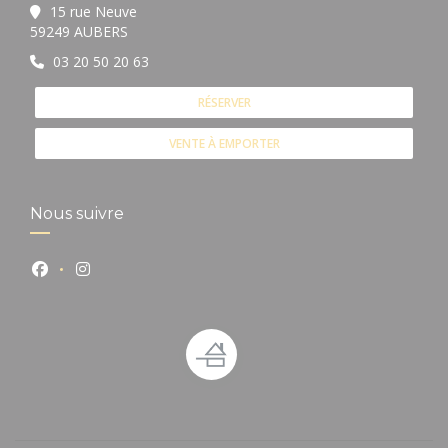
15 rue Neuve
((ouvre une nouvelle fenêtre))
59249 AUBERS
03 20 50 20 63
RÉSERVER
VENTE À EMPORTER
Nous suivre
Facebook ((ouvre une nouvelle fenêtre))
Instagram ((ouvre une nouvelle fenêtre))