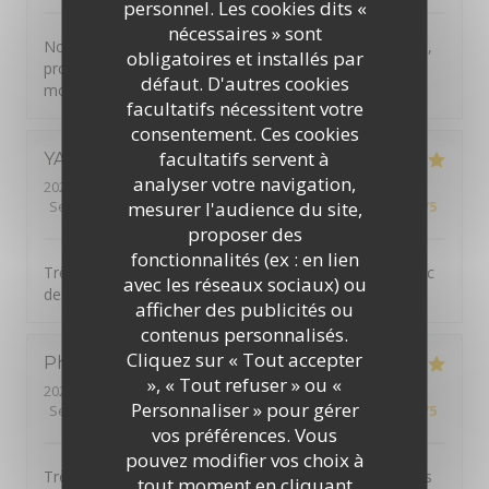
personnel. Les cookies dits «
nécessaires » sont
Nous avons passé un agréable moment, super accueil,
obligatoires et installés par
produits de qualités. Je recommande, merci pour ce
défaut. D'autres cookies
moment.
facultatifs nécessitent votre
consentement. Ces cookies
facultatifs servent à
YANN
G
analyser votre navigation,
2026-07-30
- 19:30 - Couverts 2
mesurer l'audience du site,
Service
:
5
/5
Ambiance
:
5
/5
Cuisine
:
5
/5
Qualité / Prix
:
5
/5
proposer des
fonctionnalités (ex : en lien
Très belle découverte. Bon accueil. Plats originaux avec
avec les réseaux sociaux) ou
des produits locaux.
afficher des publicités ou
contenus personnalisés.
Cliquez sur « Tout accepter
Philippe
B
», « Tout refuser » ou «
2026-07-26
- 12:45 - Couverts 2
Personnaliser » pour gérer
Service
:
5
/5
Ambiance
:
5
/5
Cuisine
:
5
/5
Qualité / Prix
:
5
/5
vos préférences. Vous
pouvez modifier vos choix à
Très bon restaurant de type auberge avec des produits
tout moment en cliquant