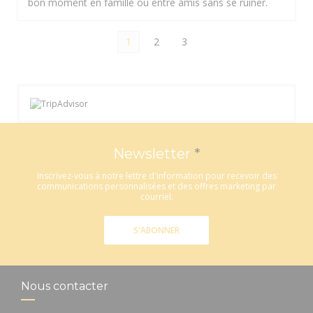
bon moment en famille ou entre amis sans se ruiner.
1
2
3
Newsletter
*
Inscrivez-vous à notre lettre d'information pour recevoir des
communications personnalisées et des offres marketing par
courriel.
S'ABONNER
Nous contacter