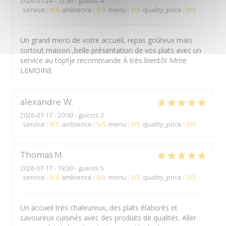
2026-07-24
- 12:30 - guests 4
service
:
5
/5
ambience
:
5
/5
menu
:
5
/5
quality_price
:
5
/5
Un grand merci de votre accueil, repas goûteux mais
surtout maison ,belle présentation de vos plats avec un
service au top!!je recommande À très bientôt Mme
LEMOINE
alexandre
W
2026-07-17
- 20:00 - guests 2
service
:
5
/5
ambience
:
5
/5
menu
:
5
/5
quality_price
:
5
/5
Thomas
M
2026-07-17
- 19:30 - guests 5
service
:
5
/5
ambience
:
5
/5
menu
:
5
/5
quality_price
:
5
/5
Un accueil très chaleureux, des plats élaborés et
savoureux cuisinés avec des produits de qualités. Aller