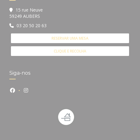
15 rue Neuve
((abre numa nova janela))
59249 AUBERS
03 20 50 20 63
RESERVAR UMA MESA
CLIQUE E RECOLHA
Siga-nos
Facebook ((abre numa nova janela))
Instagram ((abre numa nova janela))