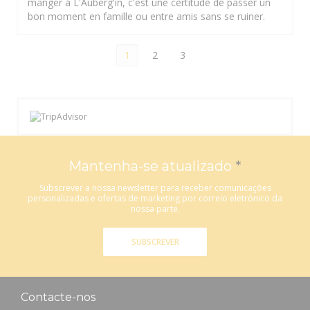
manger à L'Auberg'in, c'est une certitude de passer un
bon moment en famille ou entre amis sans se ruiner.
1
2
3
Mantenha-se atualizado
*
Subscrever a nossa newsletter para receber comunicações
personalizadas e ofertas de marketing por correio eletrónico da
nossa parte.
SUBSCREVER
Contacte-nos