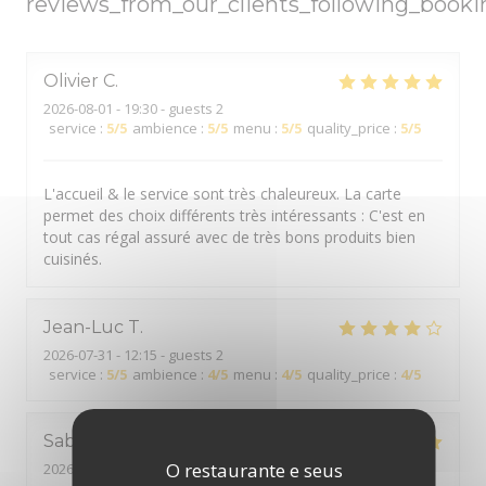
reviews_from_our_clients_following_booki
Olivier
C
2026-08-01
- 19:30 - guests 2
service
:
5
/5
ambience
:
5
/5
menu
:
5
/5
quality_price
:
5
/5
L'accueil & le service sont très chaleureux. La carte
permet des choix différents très intéressants : C'est en
tout cas régal assuré avec de très bons produits bien
cuisinés.
Jean-Luc
T
2026-07-31
- 12:15 - guests 2
service
:
5
/5
ambience
:
4
/5
menu
:
4
/5
quality_price
:
4
/5
Sabrina
K
O restaurante e seus
2026-07-30
- 19:30 - guests 2