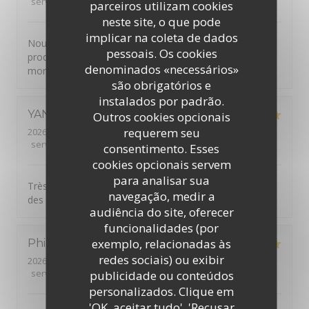
service
:
5
/5
ambience
:
5
/5
menu
:
5
/5
quality_price
:
5
/5
parceiros utilizam cookies
neste site, o que pode
implicar na coleta de dados
Nous avons passé un agréable moment, super accueil,
pessoais. Os cookies
produits de qualités. Je recommande, merci pour ce
denominados «necessários»
moment.
são obrigatórios e
instalados por padrão.
YANN
G
Outros cookies opcionais
requerem seu
2026-07-30
- 19:30 - guests 2
service
:
5
/5
ambience
:
5
/5
menu
:
5
/5
quality_price
:
5
/5
consentimento. Esses
cookies opcionais servem
para analisar sua
Très belle découverte. Bon accueil. Plats originaux avec
navegação, medir a
des produits locaux.
audiência do site, oferecer
funcionalidades (por
exemplo, relacionadas às
Philippe
B
redes sociais) ou exibir
2026-07-26
- 12:45 - guests 2
service
:
5
/5
ambience
:
5
/5
menu
:
5
/5
quality_price
:
5
/5
publicidade ou conteúdos
personalizados. Clique em
'OK, aceitar tudo', 'Recusar