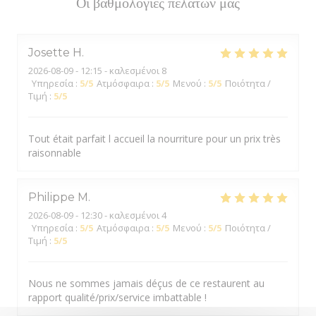
Οι βαθμολογίες πελατών μας
Josette
H
2026-08-09
- 12:15 - καλεσμένοι 8
Υπηρεσία
:
5
/5
Ατμόσφαιρα
:
5
/5
Μενού
:
5
/5
Ποιότητα /
Τιμή
:
5
/5
Tout était parfait l accueil la nourriture pour un prix très
raisonnable
Philippe
M
2026-08-09
- 12:30 - καλεσμένοι 4
Υπηρεσία
:
5
/5
Ατμόσφαιρα
:
5
/5
Μενού
:
5
/5
Ποιότητα /
Τιμή
:
5
/5
Nous ne sommes jamais déçus de ce restaurent au
rapport qualité/prix/service imbattable !