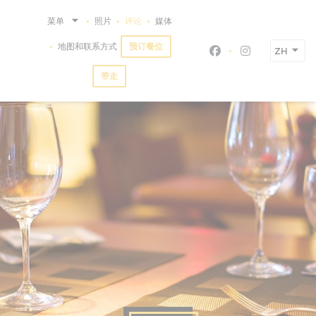
Cookie管理面板
菜单
照片
评论
媒体
预订餐位
地图和联系方式
ZH
Facebook ((在新
Instagram
带走