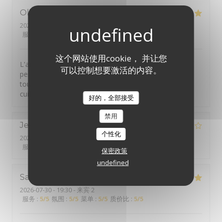
Olivier
C
2026-08-01
- 19:30 - 来宾 2
服务
:
5
/5
氛围
:
5
/5
菜单
:
5
/5
质价比
:
5
/5
这个网站使用cookie， 并让您
L'accueil & le service sont très chaleureux. La carte
可以控制想要激活的内容。
permet des choix différents très intéressants : C'est en
tout cas régal assuré avec de très bons produits bien
cuisinés.
好的，全部接受
禁用
Jean-Luc
T
个性化
2026-07-31
- 12:15 - 来宾 2
服务
:
5
/5
氛围
:
4
/5
菜单
:
4
/5
质价比
:
4
/5
保密政策
undefined
Sabrina
K
2026-07-30
- 19:30 - 来宾 2
服务
:
5
/5
氛围
:
5
/5
菜单
:
5
/5
质价比
:
5
/5