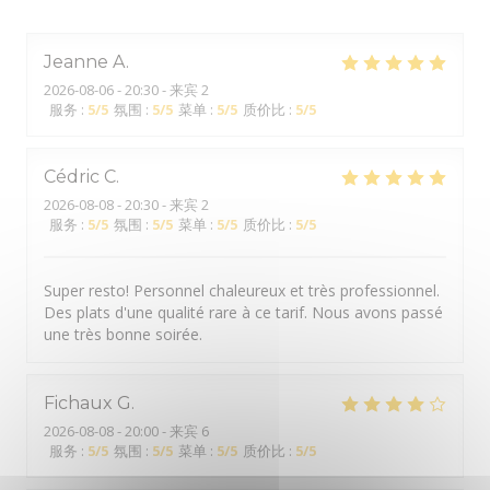
Jeanne
A
2026-08-06
- 20:30 - 来宾 2
服务
:
5
/5
氛围
:
5
/5
菜单
:
5
/5
质价比
:
5
/5
Cédric
C
2026-08-08
- 20:30 - 来宾 2
服务
:
5
/5
氛围
:
5
/5
菜单
:
5
/5
质价比
:
5
/5
Super resto! Personnel chaleureux et très professionnel.
Des plats d'une qualité rare à ce tarif. Nous avons passé
une très bonne soirée.
Fichaux
G
2026-08-08
- 20:00 - 来宾 6
服务
:
5
/5
氛围
:
5
/5
菜单
:
5
/5
质价比
:
5
/5