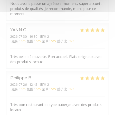
Nous avons passé un agréable moment, super accueil,
produits de qualités. Je recommande, merci pour ce
moment.
YANN
G
2026-07-30
- 19:30 - 来宾 2
服务
:
5
/5
氛围
:
5
/5
菜单
:
5
/5
质价比
:
5
/5
Très belle découverte. Bon accueil. Plats originaux avec
des produits locaux.
Philippe
B
2026-07-26
- 12:45 - 来宾 2
服务
:
5
/5
氛围
:
5
/5
菜单
:
5
/5
质价比
:
5
/5
Très bon restaurant de type auberge avec des produits
locaux.