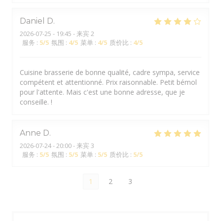
Daniel
D
2026-07-25
- 19:45 - 来宾 2
服务
:
5
/5
氛围
:
4
/5
菜单
:
4
/5
质价比
:
4
/5
Cuisine brasserie de bonne qualité, cadre sympa, service
compétent et attentionné. Prix raisonnable. Petit bémol
pour l'attente. Mais c'est une bonne adresse, que je
conseille. !
Anne
D
2026-07-24
- 20:00 - 来宾 3
服务
:
5
/5
氛围
:
5
/5
菜单
:
5
/5
质价比
:
5
/5
1
2
3