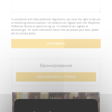
In accordance with data protection regulations, you have the right to opt out
of marketing communications. UK residents can register with the Telephone
Preference Service at
tpsonline.org.uk
. US residents can register at
donotcall.gov
. For more information about how we process your data, please
see our
privacy policy
.
Бронирование
ЗАБРОНИРОВАТЬ СТОЛИК
Меню
ОТКРОЙТЕ ДЛЯ СЕБЯ НАШЕ МЕНЮ