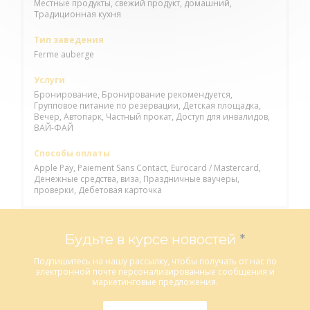
Местные продукты, свежий продукт, домашний,
Традиционная кухня
Тип заведения
Ferme auberge
Услуги
Бронирование, Бронирование рекомендуется,
Групповое питание по резервации, Детская площадка,
Вечер, Автопарк, Частный прокат, Доступ для инвалидов,
ВАЙ-ФАЙ
Способы оплаты
Apple Pay, Paiement Sans Contact, Eurocard / Mastercard,
Денежные средства, виза, Праздничные ваучеры,
проверки, Дебетовая карточка
Будьте в курсе новостей
*
Подпишитесь на нашу рассылку, чтобы получать от нас по
электронной почте персонализированные сообщения и
маркетинговые предложения.