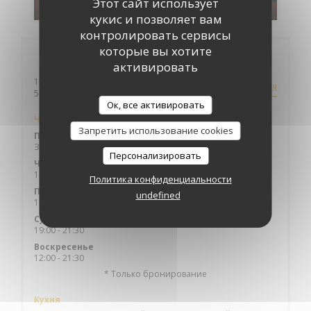
Этот сайт использует
кукис и позволяет вам
контролировать сервисы
которые вы хотите
Общая информация
активировать
15 rue Neuve
КАК ДОБРАТЬСЯ
((открывается в новом окне))
59249 AUBERS
Ок, все активировать
Часы работы
Запретить использование cookies
П�
-
С�
Закрыто
Персонализировать
Четверг
19:00 - 21:30
Политика конфиденциальности
Пятница
undefined
19:00 - 22:00
12:00 - 14:00
•
Суббота
19:00 - 21:30
Воскресенье
12:00 - 21:30
* Только бронирование
Кухня