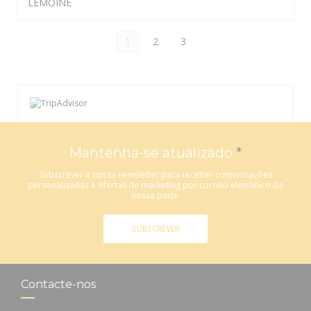
LEMOINE
1
2
3
Mantenha-se atualizado
*
Subscrever a nossa newsletter para receber comunicações
personalizadas e ofertas de marketing por correio eletrónico da
nossa parte.
SUBSCREVER
Contacte-nos