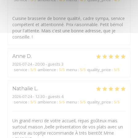
Cuisine brasserie de bonne qualité, cadre sympa, service
compétent et attentionné. Prix raisonnable. Petit bémol
pour l'attente. Mais c'est une bonne adresse, que je
conseille. !
Anne
D
2026-07-24
- 20:00 - guests 3
service
:
5
/5
ambience
:
5
/5
menu
:
5
/5
quality_price
:
5
/5
Nathalie
L
2026-07-24
- 12:30 - guests 4
service
:
5
/5
ambience
:
5
/5
menu
:
5
/5
quality_price
:
5
/5
Un grand merci de votre accueil, repas goûteux mais
surtout maison ,belle présentation de vos plats avec un
service au top!!je recommande À très bientôt Mme