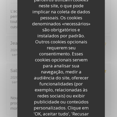
neste site, o que pode
L'accueil & le service sont très chaleureux. La carte
implicar na coleta de dados
permet des choix différents très intéressants : C'est en
pessoais. Os cookies
tout cas régal assuré avec de très bons produits bien
denominados «necessários»
cuisinés.
são obrigatórios e
instalados por padrão.
Outros cookies opcionais
Jean-Luc
T
requerem seu
2026-07-31
- 12:15 - guests 2
consentimento. Esses
service
:
5
/5
ambience
:
4
/5
menu
:
4
/5
quality_price
:
4
/5
cookies opcionais servem
para analisar sua
Sabrina
K
navegação, medir a
audiência do site, oferecer
2026-07-30
- 19:30 - guests 2
service
:
5
/5
ambience
:
5
/5
menu
:
5
/5
quality_price
:
5
/5
funcionalidades (por
exemplo, relacionadas às
redes sociais) ou exibir
Nous avons passé un agréable moment, super accueil,
publicidade ou conteúdos
produits de qualités. Je recommande, merci pour ce
personalizados. Clique em
moment.
'OK, aceitar tudo', 'Recusar