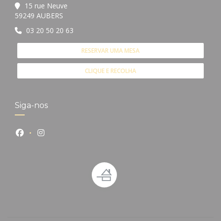
15 rue Neuve
((abre numa nova janela))
59249 AUBERS
03 20 50 20 63
RESERVAR UMA MESA
CLIQUE E RECOLHA
Siga-nos
Facebook ((abre numa nova janela))
Instagram ((abre numa nova janela))