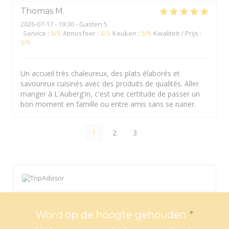
Thomas
M
2026-07-17
- 19:30 - Gasten 5
Service
:
5
/5
Atmosfeer
:
5
/5
Keuken
:
5
/5
Kwaliteit / Prijs
:
5
/5
Un accueil très chaleureux, des plats élaborés et
savoureux cuisinés avec des produits de qualités. Aller
manger à L'Auberg'in, c'est une certitude de passer un
bon moment en famille ou entre amis sans se ruiner.
1
2
3
Word op de hoogte gehouden
*