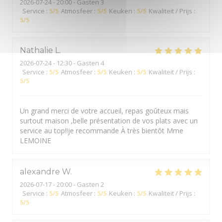
2026-07-24
- 20:00 - Gasten 3
Service
:
5
/5
Atmosfeer
:
5
/5
Keuken
:
5
/5
Kwaliteit / Prijs
:
5
/5
Nathalie
L
2026-07-24
- 12:30 - Gasten 4
Service
:
5
/5
Atmosfeer
:
5
/5
Keuken
:
5
/5
Kwaliteit / Prijs
:
5
/5
Un grand merci de votre accueil, repas goûteux mais
surtout maison ,belle présentation de vos plats avec un
service au top!!je recommande À très bientôt Mme
LEMOINE
alexandre
W
2026-07-17
- 20:00 - Gasten 2
Service
:
5
/5
Atmosfeer
:
5
/5
Keuken
:
5
/5
Kwaliteit / Prijs
:
5
/5