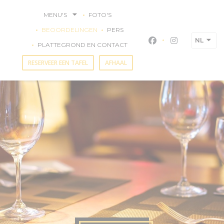
Cookies beheer paneel
MENU'S
FOTO'S
BEOORDELINGEN
PERS
NL
Facebook ((opent i
Instagram ((o
PLATTEGROND EN CONTACT
RESERVEER EEN TAFEL
AFHAAL