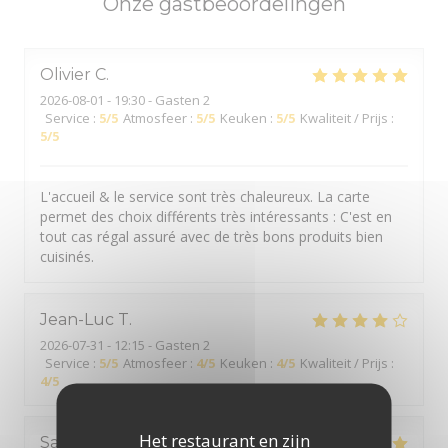
Onze gastbeoordelingen
Olivier
C
2026-08-01
- 19:30 - Gasten 2
Service
:
5
/5
Atmosfeer
:
5
/5
Keuken
:
5
/5
Kwaliteit / Prijs
:
5
/5
L'accueil & le service sont très chaleureux. La carte
permet des choix différents très intéressants : C'est en
tout cas régal assuré avec de très bons produits bien
cuisinés.
Jean-Luc
T
2026-07-31
- 12:15 - Gasten 2
Service
:
5
/5
Atmosfeer
:
4
/5
Keuken
:
4
/5
Kwaliteit / Prijs
:
4
/5
Het restaurant en zijn
Sabrina
K