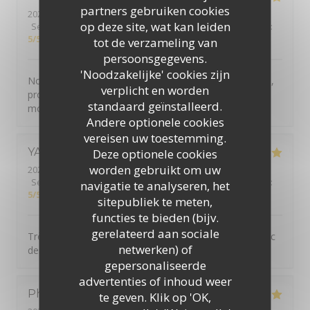
partners gebruiken cookies
2026-07-30
- 19:30 - Gasten 2
op deze site, wat kan leiden
Service
:
5
/5
Atmosfeer
:
5
/5
Keuken
:
5
/5
Kwaliteit / Prijs
:
5
/5
tot de verzameling van
persoonsgegevens.
'Noodzakelijke' cookies zijn
Nous avons passé un agréable moment, super accueil,
verplicht en worden
produits de qualités. Je recommande, merci pour ce
standaard geïnstalleerd.
moment.
Andere optionele cookies
vereisen uw toestemming.
YANN
G
Deze optionele cookies
worden gebruikt om uw
2026-07-30
- 19:30 - Gasten 2
Service
:
5
/5
Atmosfeer
:
5
/5
Keuken
:
5
/5
Kwaliteit / Prijs
:
navigatie te analyseren, het
5
/5
sitepubliek te meten,
functies te bieden (bijv.
gerelateerd aan sociale
Très belle découverte. Bon accueil. Plats originaux avec
netwerken) of
des produits locaux.
gepersonaliseerde
advertenties of inhoud weer
Philippe
B
te geven. Klik op 'OK,