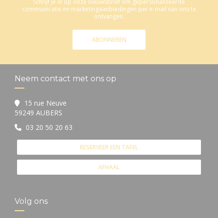
Schrijf je in op onze nieuwsbrief om gepersonaliseerde
communicatie en marketingaanbiedingen per e-mail van ons te
ontvangen.
ABONNEREN
Neem contact met ons op
15 rue Neuve
((opent in een nieuw venster))
59249 AUBERS
03 20 50 20 63
RESERVEER EEN TAFEL
AFHAAL
Volg ons