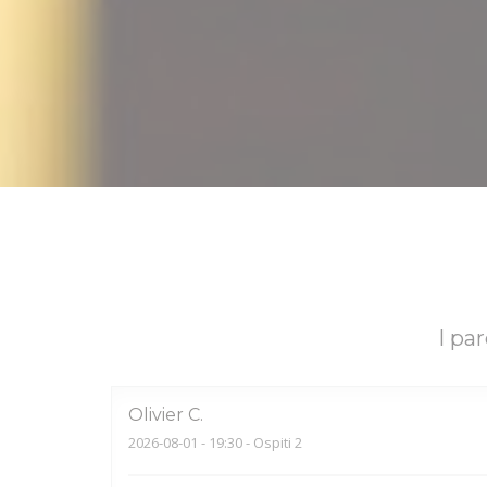
I par
Olivier
C
2026-08-01
- 19:30 - Ospiti 2