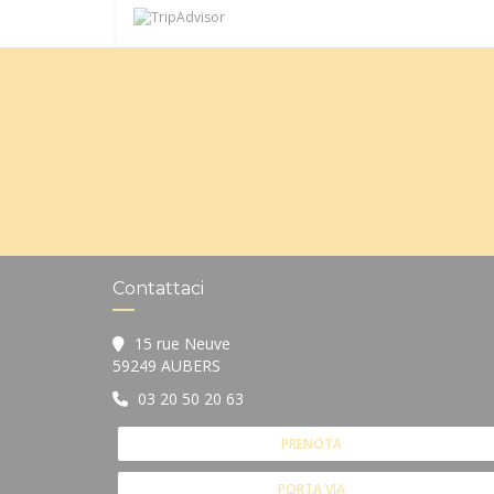
Contattaci
15 rue Neuve
((apre una nuova finestra))
59249 AUBERS
03 20 50 20 63
PRENOTA
PORTA VIA