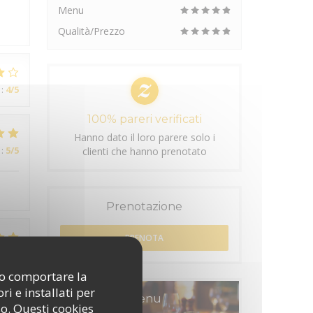
Menu
l
Qualità/Prezzo
:
4
/5
100% pareri verificati
Hanno dato il loro parere solo i
:
5
/5
clienti che hanno prenotato
Prenotazione
PRENOTA
:
5
/5
ono comportare la
i e installati per
Menu
so. Questi cookies