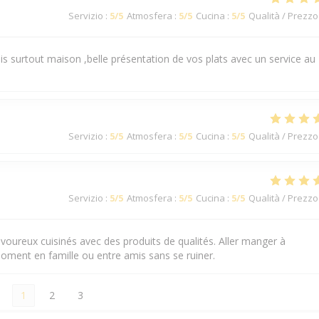
Servizio
:
5
/5
Atmosfera
:
5
/5
Cucina
:
5
/5
Qualità / Prezzo
s surtout maison ,belle présentation de vos plats avec un service au
Servizio
:
5
/5
Atmosfera
:
5
/5
Cucina
:
5
/5
Qualità / Prezzo
Servizio
:
5
/5
Atmosfera
:
5
/5
Cucina
:
5
/5
Qualità / Prezzo
avoureux cuisinés avec des produits de qualités. Aller manger à
moment en famille ou entre amis sans se ruiner.
1
2
3