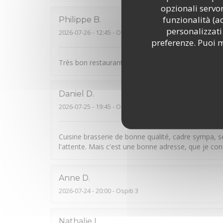
opzionali servon
funzionalità (a
Philippe
B
personalizzati.
2026-07-26
- 12:45 - Ospiti 2
preferenze. Puoi m
Très bon restaurant de type auberge avec des prod
Daniel
D
2026-07-25
- 19:45 - Ospiti 2
Cuisine brasserie de bonne qualité, cadre sympa, s
l'attente. Mais c'est une bonne adresse, que je conse
Anne
D
2026-07-24
- 20:00 - Ospiti 3
Nathalie
L