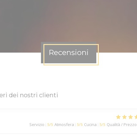
Recensioni
eri dei nostri clienti
Servizio
:
5
/5
Atmosfera
:
5
/5
Cucina
:
5
/5
Qualità / Prezzo