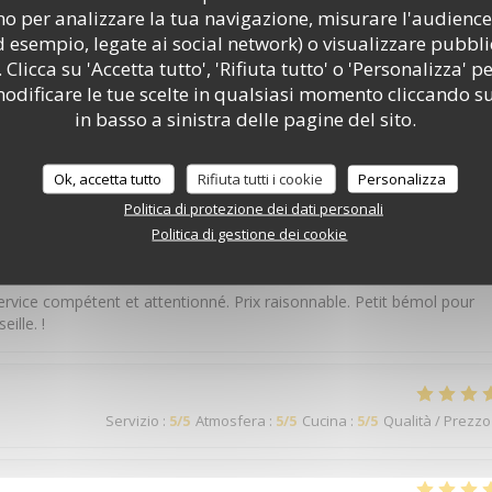
o per analizzare la tua navigazione, misurare l'audience 
d esempio, legate ai social network) o visualizzare pubbli
 Clicca su 'Accetta tutto', 'Rifiuta tutto' o 'Personalizza' pe
Servizio
:
5
/5
Atmosfera
:
5
/5
Cucina
:
5
/5
Qualità / Prezzo
odificare le tue scelte in qualsiasi momento cliccando su
in basso a sinistra delle pagine del sito.
uits locaux.
Ok, accetta tutto
Rifiuta tutti i cookie
Personalizza
Politica di protezione dei dati personali
Politica di gestione dei cookie
Servizio
:
5
/5
Atmosfera
:
4
/5
Cucina
:
4
/5
Qualità / Prezzo
ervice compétent et attentionné. Prix raisonnable. Petit bémol pour
ille. !
Servizio
:
5
/5
Atmosfera
:
5
/5
Cucina
:
5
/5
Qualità / Prezzo