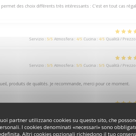
e permet des choix différents très intéressants : C'est en tout cas réga
Servizio
:
5
/5
Atmosfera
:
4
/5
Cucina
:
4
/5
Qualità / Prezzo
Servizio
:
5
/5
Atmosfera
:
5
/5
Cucina
:
5
/5
Qualità / Prezzo
eil, produits de qualités. Je recommande, merci pour ce moment.
Servizio
:
5
/5
Atmosfera
:
5
/5
Cucina
:
5
/5
Qualità / Prezzo
i suoi partner utilizzano cookies su questo sito, che poss
personali. I cookies denominati «necessari» sono obbligator
 avec des produits locaux.
efinita. Altri cookies opzionali richiedono il tuo consen