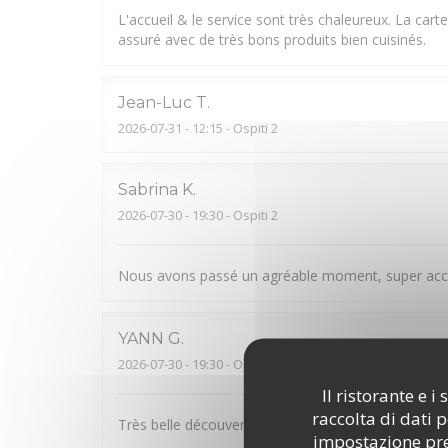
L'accueil & le service sont très chaleureux. La cart
assuré avec de très bons produits bien cuisinés.
Jean-Luc
T
2026-07-31
- 12:15 - Ospiti 2
Sabrina
K
2026-07-30
- 19:30 - Ospiti 2
Nous avons passé un agréable moment, super accu
YANN
G
2026-07-30
- 19:30 - Ospiti 2
Il ristorante e 
raccolta di dati 
Très belle découverte. Bon accueil. Plats originaux
impostazione pred