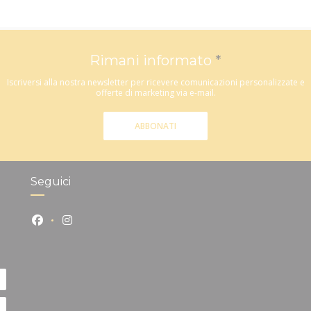
Rimani informato
*
Iscriversi alla nostra newsletter per ricevere comunicazioni personalizzate e
offerte di marketing via e-mail.
ABBONATI
Seguici
Facebook ((apre una nuova finestra))
Instagram ((apre una nuova finestra))