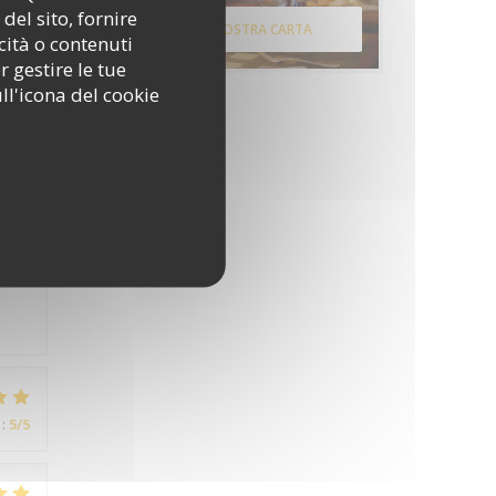
del sito, fornire
SCOPRI LA NOSTRA CARTA
cità o contenuti
r gestire le tue
:
5
/5
ll'icona del cookie
:
4
/5
:
5
/5