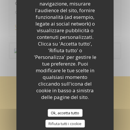
déchet
navigazione, misurare
l'audience del sito, fornire
05/11/2020
funzionalità (ad esempio,
legate ai social network) o
((APRE UNA NUOVA FINESTRA))
LEGGI L'ARTICOLO
visualizzare pubblicità o
contenuti personalizzati.
Clicca su 'Accetta tutto',
'Rifiuta tutto' o
'Personalizza' per gestire le
tue preferenze. Puoi
modificare le tue scelte in
qualsiasi momento
cliccando sull'icona del
Rimani informato
*
cookie in basso a sinistra
delle pagine del sito.
Iscriversi alla nostra newsletter per ricevere comunicazioni
personalizzate e offerte di marketing via e-mail.
Ok, accetta tutto
ABBONATI
Rifiuta tutti i cookie