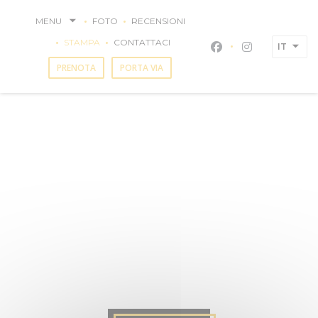
Personalizzazione delle tue scelte sui cookie
MENU
FOTO
RECENSIONI
STAMPA
CONTATTACI
IT
Facebook ((apre un
Instagram ((a
PRENOTA
PORTA VIA