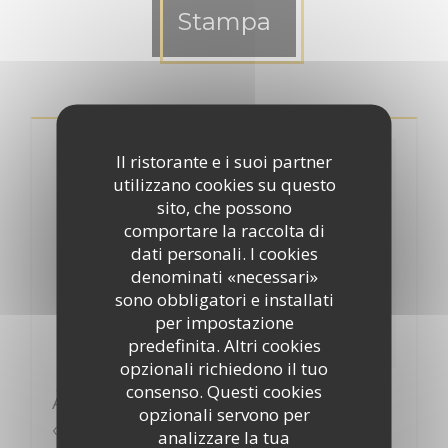
Stampa
Il ristorante e i suoi partner
utilizzano cookies su questo
sito, che possono
comportare la raccolta di
dati personali. I cookies
denominati «necessari»
sono obbligatori e installati
per impostazione
predefinita. Altri cookies
opzionali richiedono il tuo
consenso. Questi cookies
À Aubers, l’Auberg’in propose du
opzionali servono per
«click and collect» version zéro
analizzare la tua