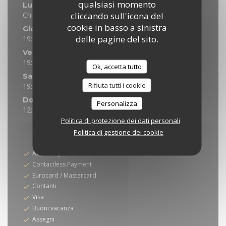
qualsiasi momento
Lun
-
Mer
cliccando sull'icona del
Chiuso
cookie in basso a sinistra
Giovedi
delle pagine del sito.
19:00 - 21:30
Venerdi
19:00 - 22:00
12:00 - 14:00
•
Ok, accetta tutto
Sabato
Rifiuta tutti i cookie
19:00 - 21:30
Domenica
Personalizza
12:00 - 21:30
Politica di protezione dei dati personali
* Solo su prenotazione
Politica di gestione dei cookie
Metodo di pagamento
Apple Pay
Contactless Payment
Eurocard / Mastercard
Contanti
Visa
Buoni vacanza
Assegni