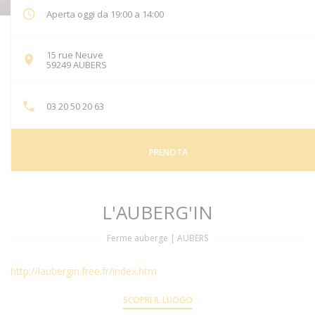
Aperta oggi da 19:00 a 14:00
15 rue Neuve
((apre una nuova finestra))
59249 AUBERS
03 20 50 20 63
PRENOTA
L'AUBERG'IN
Ferme auberge
|
AUBERS
http://laubergin.free.fr/index.htm
SCOPRI IL LUOGO