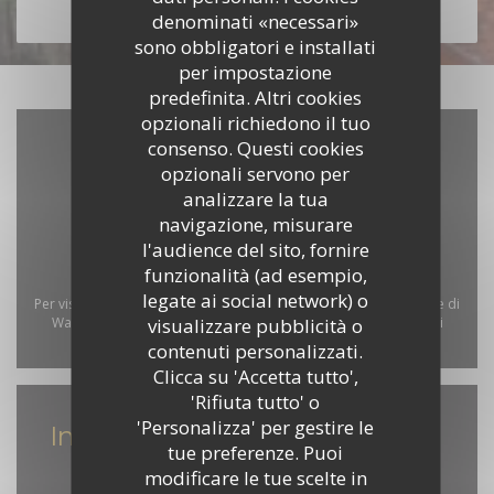
denominati «necessari»
SCOPRI LA NOSTRA CARTA
sono obbligatori e installati
per impostazione
predefinita. Altri cookies
opzionali richiedono il tuo
consenso. Questi cookies
opzionali servono per
analizzare la tua
navigazione, misurare
l'audience del sito, fornire
funzionalità (ad esempio,
legate ai social network) o
Per visualizzare la mappa interattiva Waze, devi accettare i cookie di
visualizzare pubblicità o
Waze Map (Google). Questi cookie possono raccogliere dati di
contenuti personalizzati.
navigazione e localizzazione.
Consenti
Clicca su 'Accetta tutto',
'Rifiuta tutto' o
'Personalizza' per gestire le
Informazioni pratiche
tue preferenze. Puoi
Orari
modificare le tue scelte in